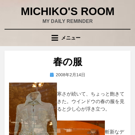
コ
MICHIKO'S ROOM
ン
テ
MY DAILY REMINDER
ン
ツ
メニュー
へ
移
動
春の服
す
る
投
投稿者
2008年2月14日
wad
稿
日:
寒さが続いて、ちょっと飽きて
きた。ウインドウの春の服を見
ると少し心が浮き立つ。
斬新なデ