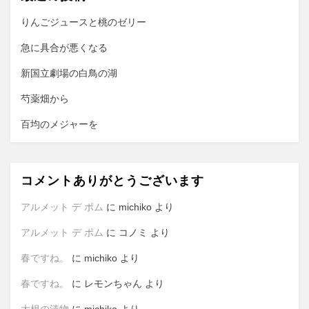
シ
ョ
りんごジュースと桃のゼリー
ン
急に具合が悪くなる
新国立劇場の白鳥の湖
芍薬畑から
百均のメジャーを
コメントありがとうございます
アルメット デ ポム
に
michiko
より
アルメット デ ポム
に
コノミ
より
春ですね。
に
michiko
より
春ですね。
に
レモンちゃん
より