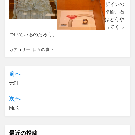
ザインの
指輪、石
はどうや
ってくっ
ついているのだろう。
カテゴリー:
日々の事
前へ
投
元町
稿
ナ
次ヘ
ビ
Mr,K
ゲ
ー
最近の投稿