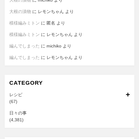
大根の漬物
に
michiko
より
大根の漬物
に
レモンちゃん
より
模様編みミトン
に
匿名
より
模様編みミトン
に
レモンちゃん
より
編んでしまった
に
michiko
より
編んでしまった
に
レモンちゃん
より
CATEGORY
レシピ
(67)
日々の事
(4,381)