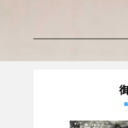
コ
ン
テ
ン
ツ
へ
移
動
す
る
日