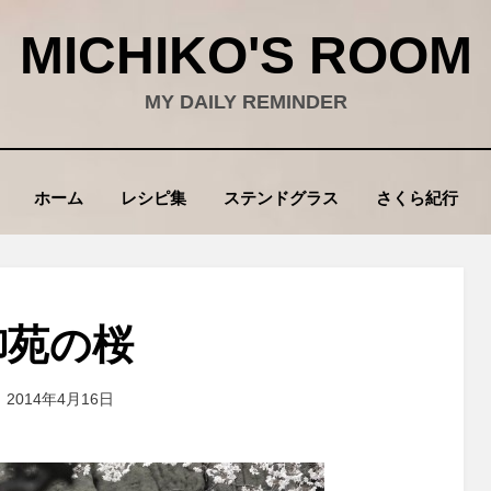
MICHIKO'S ROOM
MY DAILY REMINDER
ホーム
レシピ集
ステンドグラス
さくら紀行
御苑の桜
投
投稿者
2014年4月16日
wad
稿
: