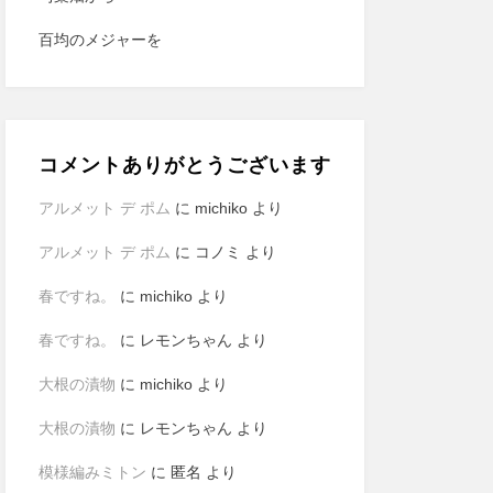
百均のメジャーを
コメントありがとうございます
アルメット デ ポム
に
michiko
より
アルメット デ ポム
に
コノミ
より
春ですね。
に
michiko
より
春ですね。
に
レモンちゃん
より
大根の漬物
に
michiko
より
大根の漬物
に
レモンちゃん
より
模様編みミトン
に
匿名
より