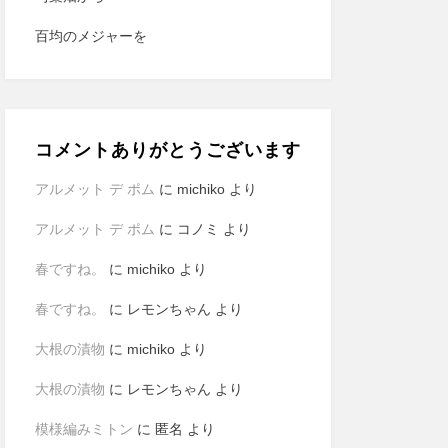
百均のメジャーを
コメントありがとうございます
アルメット デ ポム
に
michiko
より
アルメット デ ポム
に
コノミ
より
春ですね。
に
michiko
より
春ですね。
に
レモンちゃん
より
大根の漬物
に
michiko
より
大根の漬物
に
レモンちゃん
より
模様編みミトン
に
匿名
より