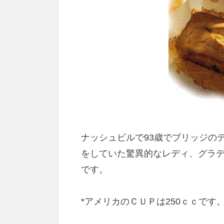
ナッシュビルで93歳でブリッジの
をしていた驚異的なレディ、グラ
です。
*アメリカのＣＵＰは250ｃｃです