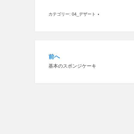
カテゴリー:
04_デザート
前へ
投
基本のスポンジケーキ
稿
ナ
ビ
ゲ
ー
シ