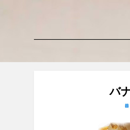
コ
ン
テ
ン
ツ
へ
移
動
す
る
バ
投
稿
日