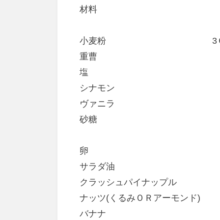
材料
小麦粉 3Ｃ
重曹 小
塩 小
シナモン 小
ヴァニラ 
砂糖 2Ｃ
卵 
サラダ油 1＆1
クラッシュパイナップル 
ナッツ(くるみＯＲアーモンド
バナナ 