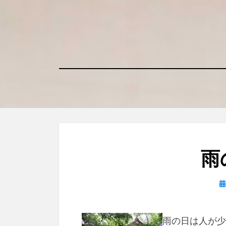
コ
ン
テ
ン
ツ
へ
移
動
す
る
雨
日
雨の日は人が少