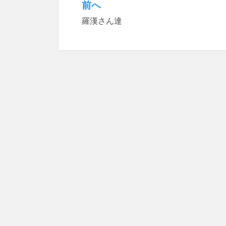
前へ
投
羅漢さん達
稿
ナ
ビ
ゲ
ー
シ
ョ
ン