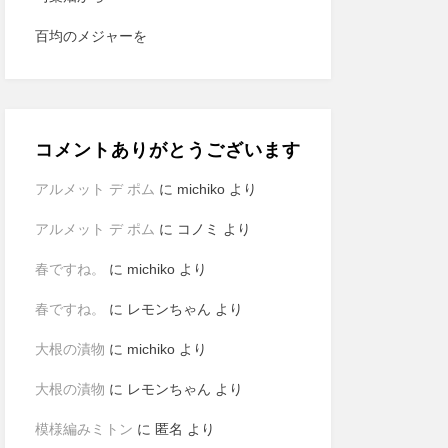
百均のメジャーを
コメントありがとうございます
アルメット デ ポム
に
michiko
より
アルメット デ ポム
に
コノミ
より
春ですね。
に
michiko
より
春ですね。
に
レモンちゃん
より
大根の漬物
に
michiko
より
大根の漬物
に
レモンちゃん
より
模様編みミトン
に
匿名
より