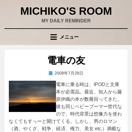
コ
MICHIKO'S ROOM
ン
テ
MY DAILY REMINDER
ン
ツ
メニュー
へ
移
動
電車の友
す
る
投
投稿者
2008年7月28日
wad
稿
電車に乗る時は、IPODと文庫
日:
本が必需品。最近、知人から藤
原伊織の本が数冊回ってきた。
彼も同じベビーブーマー世代な
ので、時代背景は想像力を使わ
なくてもすっーと開けてくる。しかし、男のロマン
（酒、やくざ、戦争、経済、権力、美女 etc,）満載な