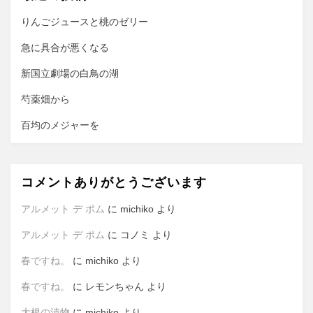
ョ
りんごジュースと桃のゼリー
ン
急に具合が悪くなる
新国立劇場の白鳥の湖
芍薬畑から
百均のメジャーを
コメントありがとうございます
アルメット デ ポム
に
michiko
より
アルメット デ ポム
に
コノミ
より
春ですね。
に
michiko
より
春ですね。
に
レモンちゃん
より
大根の漬物
に
michiko
より