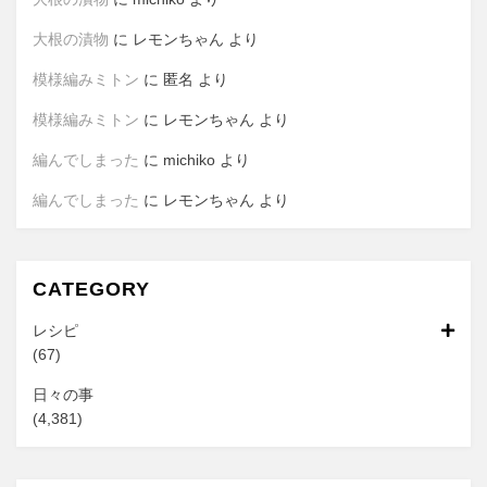
大根の漬物
に
レモンちゃん
より
模様編みミトン
に
匿名
より
模様編みミトン
に
レモンちゃん
より
編んでしまった
に
michiko
より
編んでしまった
に
レモンちゃん
より
CATEGORY
レシピ
(67)
日々の事
(4,381)