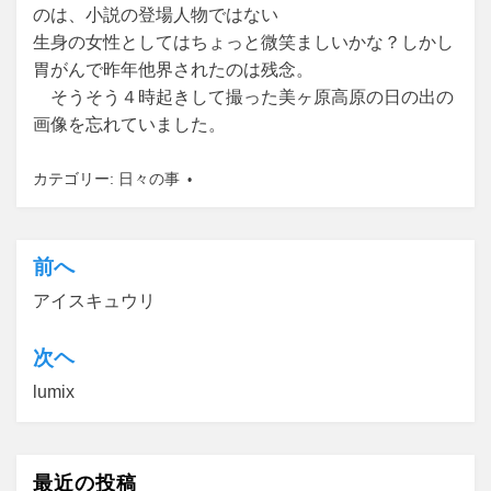
のは、小説の登場人物ではない
生身の女性としてはちょっと微笑ましいかな？しかし
胃がんで昨年他界されたのは残念。
そうそう４時起きして撮った美ヶ原高原の日の出の
画像を忘れていました。
カテゴリー:
日々の事
前へ
投
アイスキュウリ
稿
ナ
次ヘ
ビ
lumix
ゲ
ー
最近の投稿
シ