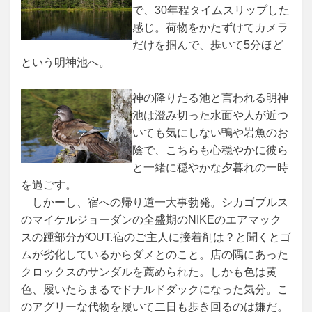
で、30年程タイムスリップした
感じ。荷物をかたずけてカメラ
だけを掴んで、歩いて5分ほど
という明神池へ。
神の降りたる池と言われる明神
池は澄み切った水面や人が近つ
いても気にしない鴨や岩魚のお
陰で、こちらも心穏やかに彼ら
と一緒に穏やかな夕暮れの一時
を過ごす。
しかーし、宿への帰り道一大事勃発。シカゴブルス
のマイケルジョーダンの全盛期のNIKEのエアマック
スの踵部分がOUT.宿のご主人に接着剤は？と聞くとゴ
ムが劣化しているからダメとのこと。店の隅にあった
クロックスのサンダルを薦められた。しかも色は黄
色、履いたらまるでドナルドダックになった気分。こ
のアグリーな代物を履いて二日も歩き回るのは嫌だ。