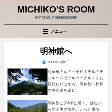
コ
MICHIKO'S ROOM
ン
テ
MY DAILY REMINDER
ン
ツ
メニュー
へ
移
動
明神館へ
す
る
投
投稿者
2008年8月8日
wad
稿
河童橋の辺の五千尺ホテルのテ
日:
ィルームでフルーツタルトをお
昼代わりにする。明神館へ梓川
の右岸道を進む。
明神館に3時頃に着く、昔なが
らの山里の旅館といった風情