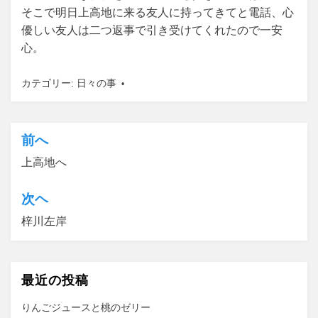
そこで明日上高地に来る友人に持ってきてと電話、心
優しい友人は二つ返事で引き受けてくれたので一安
心。
カテゴリー:
日々の事
前へ
投
上高地へ
稿
ナ
次ヘ
ビ
梓川左岸
ゲ
ー
最近の投稿
シ
ョ
りんごジュースと桃のゼリー