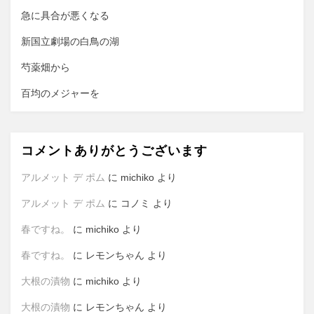
ン
急に具合が悪くなる
新国立劇場の白鳥の湖
芍薬畑から
百均のメジャーを
コメントありがとうございます
アルメット デ ポム
に
michiko
より
アルメット デ ポム
に
コノミ
より
春ですね。
に
michiko
より
春ですね。
に
レモンちゃん
より
大根の漬物
に
michiko
より
大根の漬物
に
レモンちゃん
より