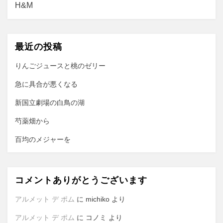
ビ
H&M
ゲ
ー
最近の投稿
シ
ョ
りんごジュースと桃のゼリー
ン
急に具合が悪くなる
新国立劇場の白鳥の湖
芍薬畑から
百均のメジャーを
コメントありがとうございます
アルメット デ ポム
に
michiko
より
アルメット デ ポム
に
コノミ
より