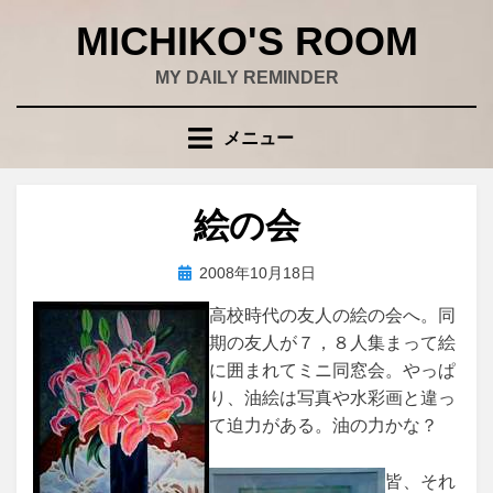
コ
MICHIKO'S ROOM
ン
テ
MY DAILY REMINDER
ン
ツ
メニュー
へ
移
動
絵の会
す
る
投
投稿者
2008年10月18日
wad
稿
高校時代の友人の絵の会へ。同
日:
期の友人が７，８人集まって絵
に囲まれてミニ同窓会。やっぱ
り、油絵は写真や水彩画と違っ
て迫力がある。油の力かな？
皆、それ