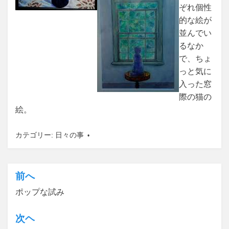
ぞれ個性
的な絵が
並んでい
るなか
で、ちょ
っと気に
入った窓
際の猫の
絵。
カテゴリー:
日々の事
前へ
投
ポップな試み
稿
ナ
次ヘ