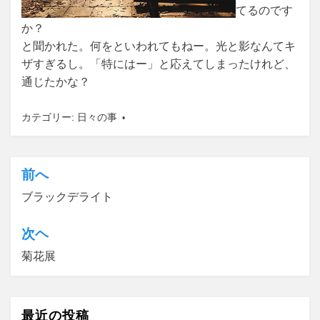
てるのです
か？
と聞かれた。何をといわれてもねー。光と影なんてキ
ザすぎるし。「特にはー」と応えてしまったけれど、
通じたかな？
カテゴリー:
日々の事
前へ
投
ブラックデライト
稿
ナ
次ヘ
ビ
菊花展
ゲ
ー
最近の投稿