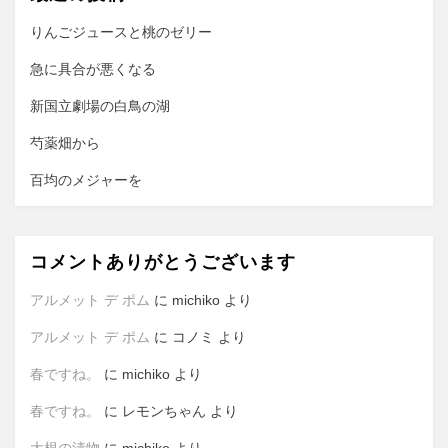
シ
ョ
りんごジュースと桃のゼリー
ン
急に具合が悪くなる
新国立劇場の白鳥の湖
芍薬畑から
百均のメジャーを
コメントありがとうございます
アルメット デ ポム
に
michiko
より
アルメット デ ポム
に
コノミ
より
春ですね。
に
michiko
より
春ですね。
に
レモンちゃん
より