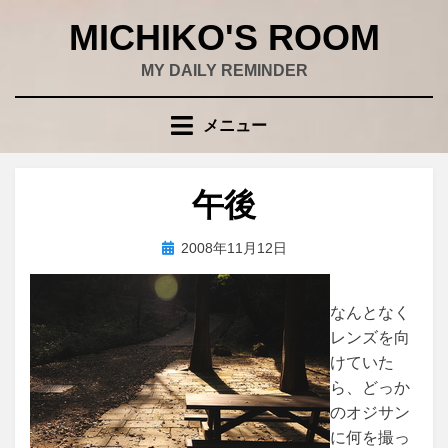
コ
MICHIKO'S ROOM
ン
テ
MY DAILY REMINDER
ン
ツ
メニュー
へ
移
動
午後
す
る
投
投稿者
2008年11月12日
wad
稿
日:
なんとなく
レンズを向
けていた
ら、どっか
のオジサン
に何を撮っ