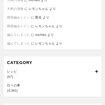
大根の漬物
に
michiko
より
大根の漬物
に
レモンちゃん
より
模様編みミトン
に
匿名
より
模様編みミトン
に
レモンちゃん
より
編んでしまった
に
michiko
より
編んでしまった
に
レモンちゃん
より
CATEGORY
レシピ
(67)
日々の事
(4,381)