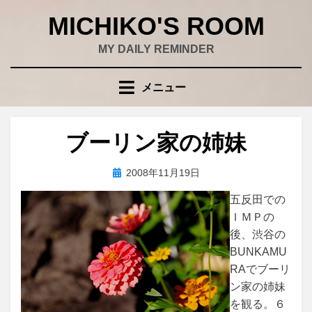
コ
MICHIKO'S ROOM
ン
テ
MY DAILY REMINDER
ン
ツ
メニュー
へ
移
動
ブーリン家の姉妹
す
る
投
投稿者
2008年11月19日
wad
稿
五反田での
日:
ＩＭＰの
後、渋谷の
BUNKAMU
RAでブーリ
ン家の姉妹
を観る。６