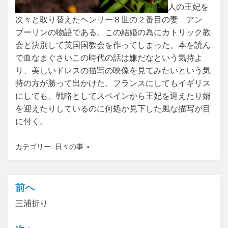
人の王妃を
次々と取り替えたヘンリー８世の２番目の妻 アン
ブーリンの物語である。この結婚の為にカトリック教
会と決別して英国国教会を作ってしまった。本を読ん
で血なまぐさいこの時代の話は嫌だなという気持よ
り、美しいドレスの描写の映像を見てみたいという気
持の方が勝って出かけた。フランスにしてもイギリス
にしても、戦略としてスペインから王妃を迎えたり婿
を迎えたりしているのに何処か見下した風な描写が目
に付く。
カテゴリー:
日々の事
前へ
投
三浦折り
稿
ナ