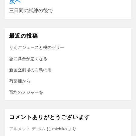
次ヘ
ビ
三日間の試練の後で
ゲ
ー
最近の投稿
シ
ョ
りんごジュースと桃のゼリー
ン
急に具合が悪くなる
新国立劇場の白鳥の湖
芍薬畑から
百均のメジャーを
コメントありがとうございます
アルメット デ ポム
に
michiko
より