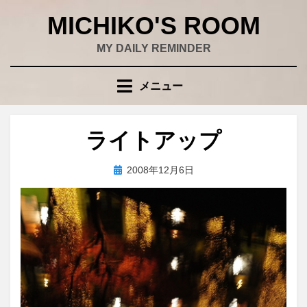
コ
MICHIKO'S ROOM
ン
テ
MY DAILY REMINDER
ン
ツ
メニュー
へ
移
動
ライトアップ
す
る
投
投稿者
2008年12月6日
wad
稿
日: