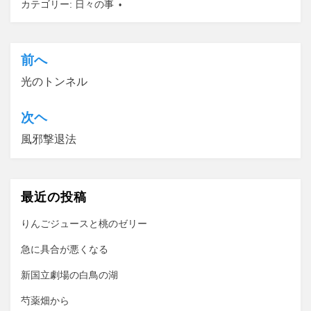
カテゴリー:
日々の事
前へ
投
光のトンネル
稿
ナ
次ヘ
ビ
風邪撃退法
ゲ
ー
最近の投稿
シ
ョ
りんごジュースと桃のゼリー
ン
急に具合が悪くなる
新国立劇場の白鳥の湖
芍薬畑から