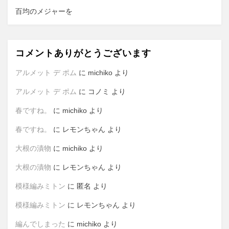
百均のメジャーを
コメントありがとうございます
アルメット デ ポム
に
michiko
より
アルメット デ ポム
に
コノミ
より
春ですね。
に
michiko
より
春ですね。
に
レモンちゃん
より
大根の漬物
に
michiko
より
大根の漬物
に
レモンちゃん
より
模様編みミトン
に
匿名
より
模様編みミトン
に
レモンちゃん
より
編んでしまった
に
michiko
より