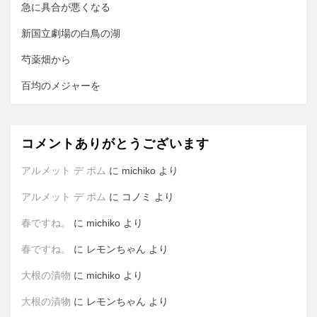
ン
急に具合が悪くなる
新国立劇場の白鳥の湖
芍薬畑から
百均のメジャーを
コメントありがとうございます
アルメット デ ポム
に
michiko
より
アルメット デ ポム
に
コノミ
より
春ですね。
に
michiko
より
春ですね。
に
レモンちゃん
より
大根の漬物
に
michiko
より
大根の漬物
に
レモンちゃん
より