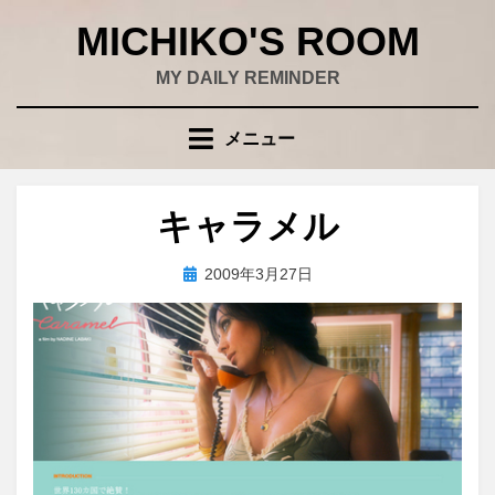
コ
MICHIKO'S ROOM
ン
テ
MY DAILY REMINDER
ン
ツ
メニュー
へ
移
動
キャラメル
す
る
投
投稿者
2009年3月27日
wad
稿
日: