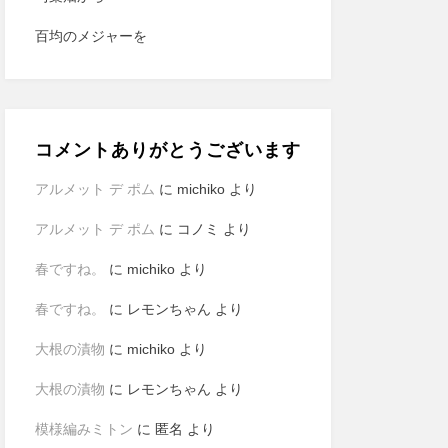
百均のメジャーを
コメントありがとうございます
アルメット デ ポム
に
michiko
より
アルメット デ ポム
に
コノミ
より
春ですね。
に
michiko
より
春ですね。
に
レモンちゃん
より
大根の漬物
に
michiko
より
大根の漬物
に
レモンちゃん
より
模様編みミトン
に
匿名
より