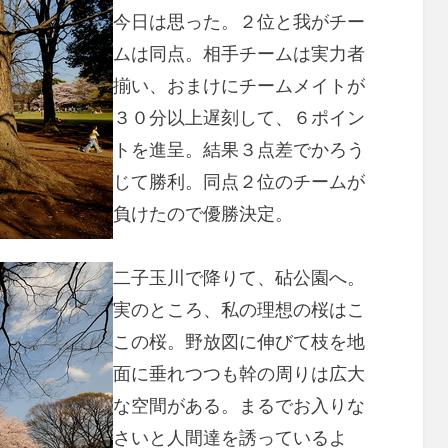
今日は思った。２位と我がチー
ムは同点。相手チームは実力者
揃い、おまけにチームメイトが
３０分以上遅刻して、６ポイン
トを進呈。結果３点差でかろう
じて勝利。同点２位のチームが
負けたので優勝決定。
二子玉川で降りて、砧公園へ。
実のところ、私の理想の桜はこ
この桜。野放図に伸びて枝を地
面に垂れつつも幹の周りは広大
な空間がある。まるでお入りな
さいと人間達を誘っているよ