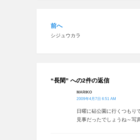
前へ
投
シジュウカラ
稿
ナ
ビ
ゲ
“長閑” への2件の返信
ー
MARIKO
シ
2009年4月7日 6:51 AM
ョ
日曜に砧公園に行くつもり
ン
見事だったでしょうね～写