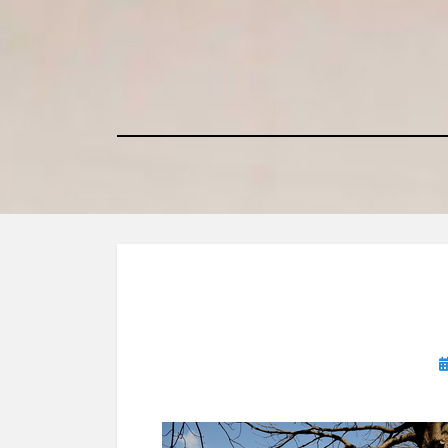
コ
ン
テ
ン
ツ
へ
移
動
す
る
日