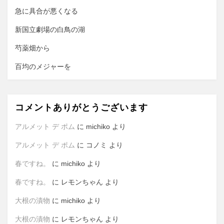
ン
急に具合が悪くなる
新国立劇場の白鳥の湖
芍薬畑から
百均のメジャーを
コメントありがとうございます
アルメット デ ポム
に
michiko
より
アルメット デ ポム
に
コノミ
より
春ですね。
に
michiko
より
春ですね。
に
レモンちゃん
より
大根の漬物
に
michiko
より
大根の漬物
に
レモンちゃん
より