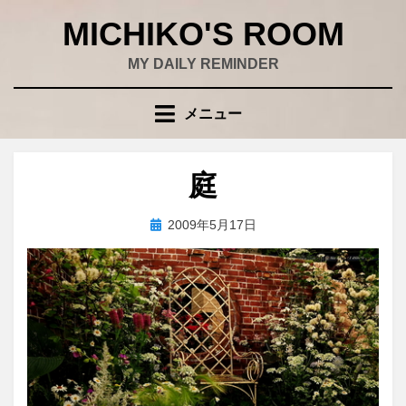
コ
MICHIKO'S ROOM
ン
テ
MY DAILY REMINDER
ン
ツ
メニュー
へ
移
動
庭
す
る
投
投稿者
2009年5月17日
wad
稿
日: