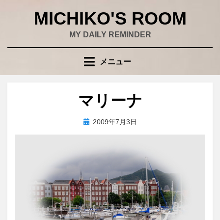
コ
MICHIKO'S ROOM
ン
テ
MY DAILY REMINDER
ン
ツ
メニュー
へ
移
動
マリーナ
す
る
投
投稿者
2009年7月3日
wad
稿
日: