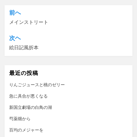
前へ
投
メインストリート
稿
ナ
次ヘ
ビ
絵日記風折本
ゲ
ー
最近の投稿
シ
ョ
りんごジュースと桃のゼリー
ン
急に具合が悪くなる
新国立劇場の白鳥の湖
芍薬畑から
百均のメジャーを