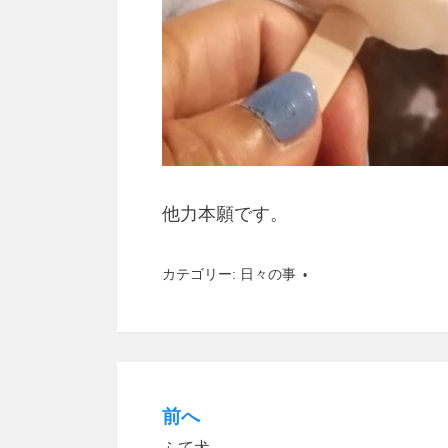
他力本願です。
カテゴリー:
日々の事
前へ
投
ふて犬