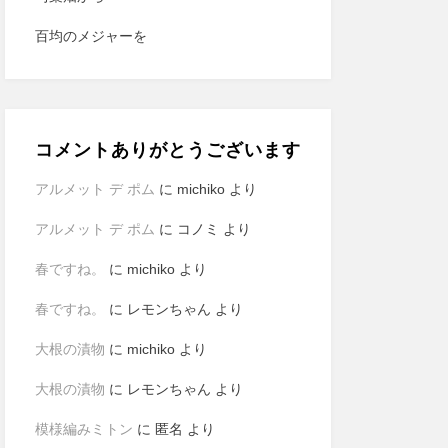
百均のメジャーを
コメントありがとうございます
アルメット デ ポム
に
michiko
より
アルメット デ ポム
に
コノミ
より
春ですね。
に
michiko
より
春ですね。
に
レモンちゃん
より
大根の漬物
に
michiko
より
大根の漬物
に
レモンちゃん
より
模様編みミトン
に
匿名
より