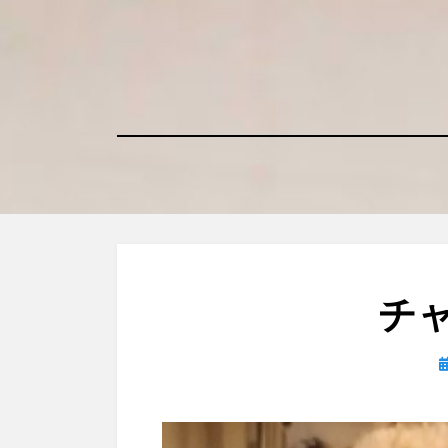
コ
ン
テ
ン
ツ
へ
移
動
す
る
チ
日