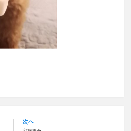
次ヘ
家族集合