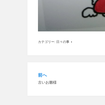
カテゴリー:
日々の事
前へ
投
古いお雛様
稿
ナ
ビ