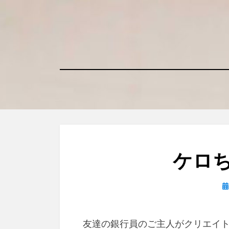
コ
ン
テ
ン
ツ
へ
移
動
す
る
ケロ
日
友達の銀行員のご主人がクリエイ