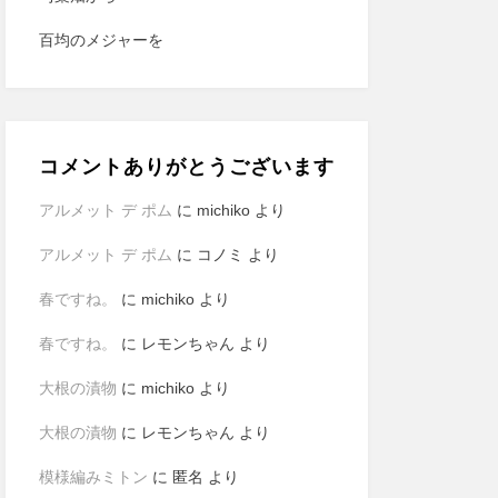
百均のメジャーを
コメントありがとうございます
アルメット デ ポム
に
michiko
より
アルメット デ ポム
に
コノミ
より
春ですね。
に
michiko
より
春ですね。
に
レモンちゃん
より
大根の漬物
に
michiko
より
大根の漬物
に
レモンちゃん
より
模様編みミトン
に
匿名
より