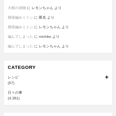
大根の漬物
に
レモンちゃん
より
模様編みミトン
に
匿名
より
模様編みミトン
に
レモンちゃん
より
編んでしまった
に
michiko
より
編んでしまった
に
レモンちゃん
より
CATEGORY
レシピ
(67)
日々の事
(4,381)