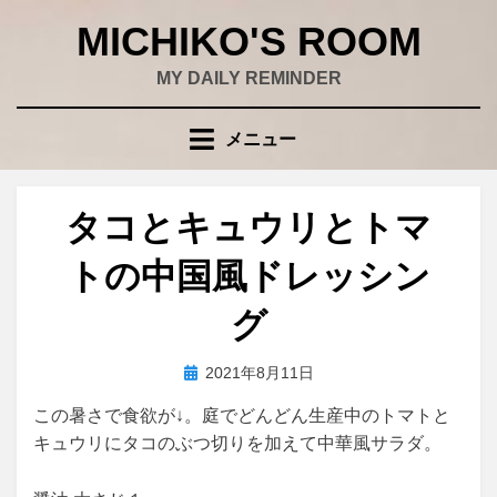
コ
MICHIKO'S ROOM
ン
テ
MY DAILY REMINDER
ン
ツ
メニュー
へ
移
動
タコとキュウリとトマ
す
る
トの中国風ドレッシン
グ
投
投稿者
2021年8月11日
wad
稿
この暑さで食欲が↓。庭でどんどん生産中のトマトと
日:
キュウリにタコのぶつ切りを加えて中華風サラダ。