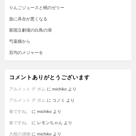
ョ
りんごジュースと桃のゼリー
ン
急に具合が悪くなる
新国立劇場の白鳥の湖
芍薬畑から
百均のメジャーを
コメントありがとうございます
アルメット デ ポム
に
michiko
より
アルメット デ ポム
に
コノミ
より
春ですね。
に
michiko
より
春ですね。
に
レモンちゃん
より
大根の漬物
に
michiko
より