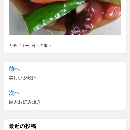
カテゴリー:
日々の事
前へ
投
美しい夕焼け
稿
ナ
次ヘ
ビ
巨大お好み焼き
ゲ
ー
最近の投稿
シ