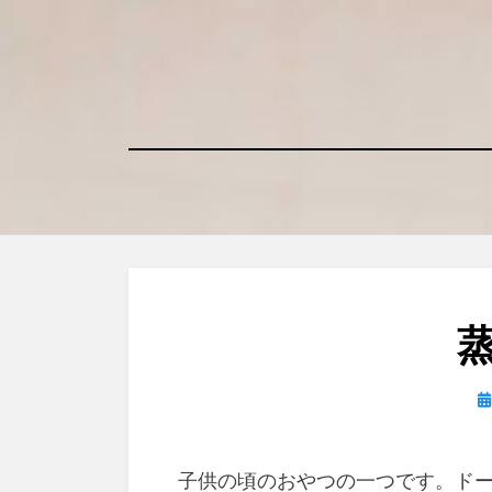
コ
ン
テ
ン
ツ
へ
移
動
す
る
日
子供の頃のおやつの一つです。ド