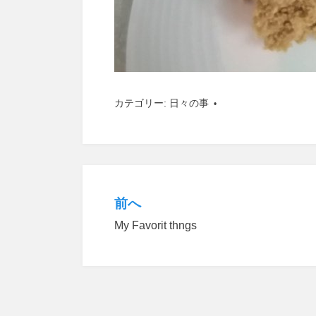
カテゴリー:
日々の事
前へ
投
My Favorit thngs
稿
ナ
ビ
ゲ