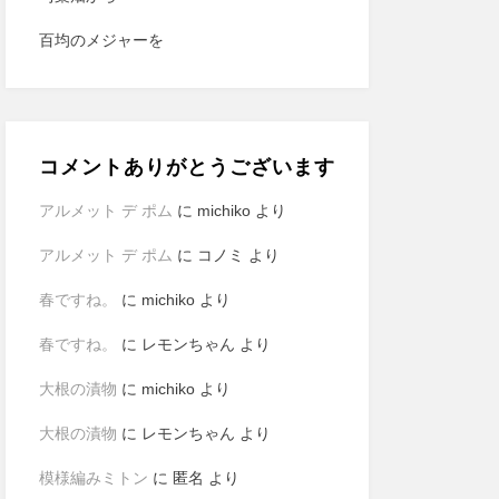
百均のメジャーを
コメントありがとうございます
アルメット デ ポム
に
michiko
より
アルメット デ ポム
に
コノミ
より
春ですね。
に
michiko
より
春ですね。
に
レモンちゃん
より
大根の漬物
に
michiko
より
大根の漬物
に
レモンちゃん
より
模様編みミトン
に
匿名
より