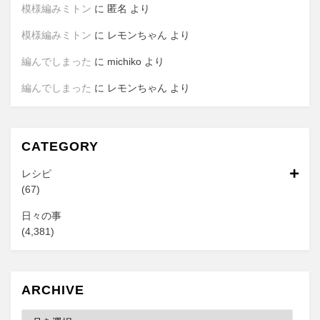
模様編みミトン
に
匿名
より
模様編みミトン
に
レモンちゃん
より
編んでしまった
に
michiko
より
編んでしまった
に
レモンちゃん
より
CATEGORY
レシピ
(67)
日々の事
(4,381)
ARCHIVE
Archive