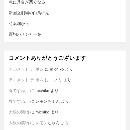
ン
急に具合が悪くなる
新国立劇場の白鳥の湖
芍薬畑から
百均のメジャーを
コメントありがとうございます
アルメット デ ポム
に
michiko
より
アルメット デ ポム
に
コノミ
より
春ですね。
に
michiko
より
春ですね。
に
レモンちゃん
より
大根の漬物
に
michiko
より
大根の漬物
に
レモンちゃん
より