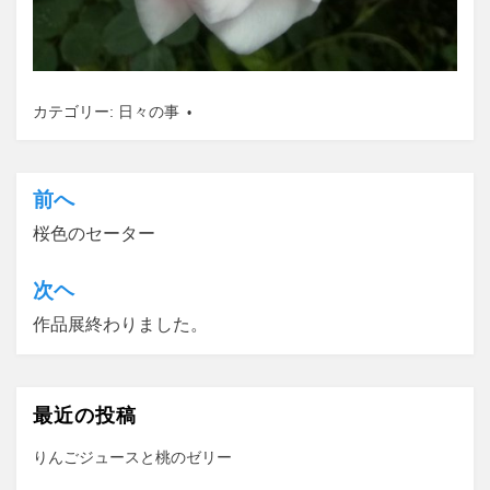
カテゴリー:
日々の事
前へ
投
桜色のセーター
稿
ナ
次ヘ
ビ
作品展終わりました。
ゲ
ー
最近の投稿
シ
ョ
りんごジュースと桃のゼリー