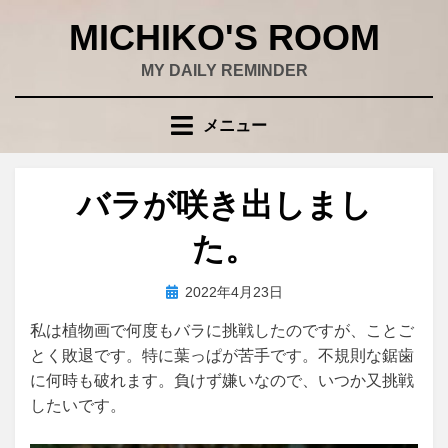
コ
MICHIKO'S ROOM
ン
テ
MY DAILY REMINDER
ン
ツ
メニュー
へ
移
動
バラが咲き出しまし
す
る
た。
投
投稿者
2022年4月23日
wad
稿
私は植物画で何度もバラに挑戦したのですが、ことご
日:
とく敗退です。特に葉っぱが苦手です。不規則な鋸歯
に何時も破れます。負けず嫌いなので、いつか又挑戦
したいです。