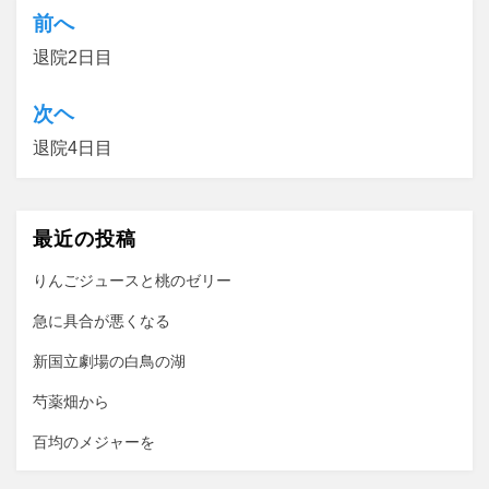
前へ
投
退院2日目
稿
ナ
次ヘ
ビ
退院4日目
ゲ
ー
最近の投稿
シ
ョ
りんごジュースと桃のゼリー
ン
急に具合が悪くなる
新国立劇場の白鳥の湖
芍薬畑から
百均のメジャーを