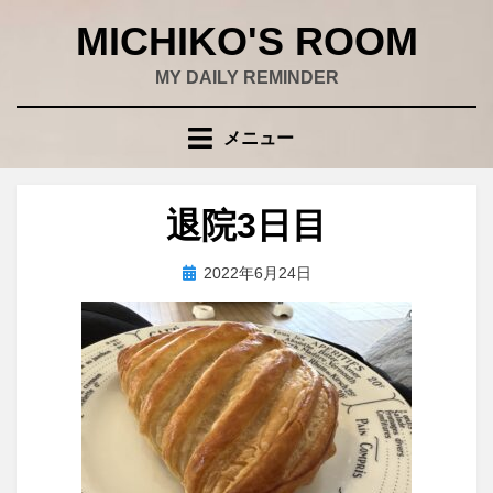
コ
MICHIKO'S ROOM
ン
テ
MY DAILY REMINDER
ン
ツ
メニュー
へ
移
動
退院3日目
す
る
投
投稿者
2022年6月24日
wad
稿
日: