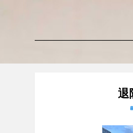
コ
ン
テ
ン
ツ
へ
移
動
す
る
退
日