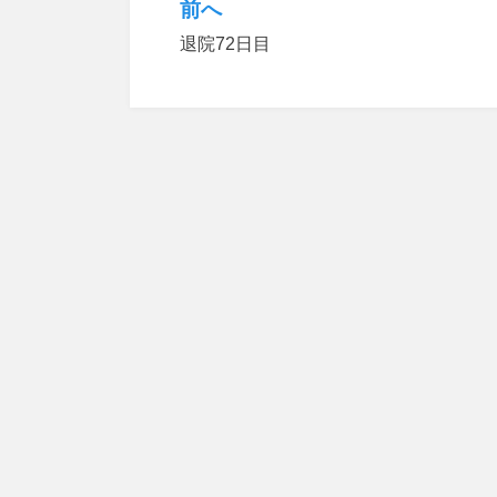
前へ
投
退院72日目
稿
ナ
ビ
ゲ
ー
シ
ョ
ン