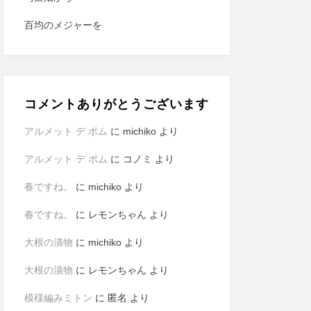
百均のメジャーを
コメントありがとうございます
アルメット デ ポム
に
michiko
より
アルメット デ ポム
に
コノミ
より
春ですね。
に
michiko
より
春ですね。
に
レモンちゃん
より
大根の漬物
に
michiko
より
大根の漬物
に
レモンちゃん
より
模様編みミトン
に
匿名
より