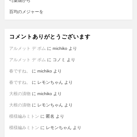
芍薬畑から
百均のメジャーを
コメントありがとうございます
アルメット デ ポム
に
michiko
より
アルメット デ ポム
に
コノミ
より
春ですね。
に
michiko
より
春ですね。
に
レモンちゃん
より
大根の漬物
に
michiko
より
大根の漬物
に
レモンちゃん
より
模様編みミトン
に
匿名
より
模様編みミトン
に
レモンちゃん
より