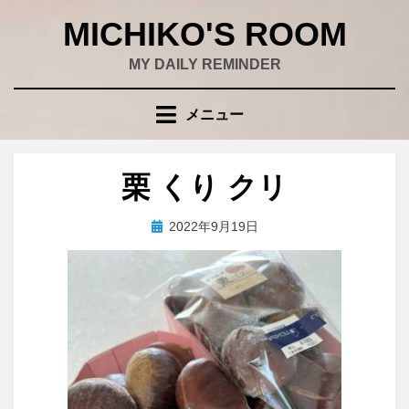
コ
MICHIKO'S ROOM
ン
テ
MY DAILY REMINDER
ン
ツ
メニュー
へ
移
動
栗 くり クリ
す
る
投
投稿者
2022年9月19日
wad
稿
日: