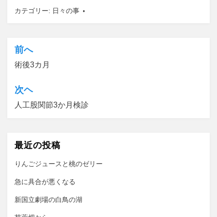
カテゴリー:
日々の事
前へ
投
術後3カ月
稿
ナ
次ヘ
ビ
人工股関節3か月検診
ゲ
ー
最近の投稿
シ
ョ
りんごジュースと桃のゼリー
ン
急に具合が悪くなる
新国立劇場の白鳥の湖