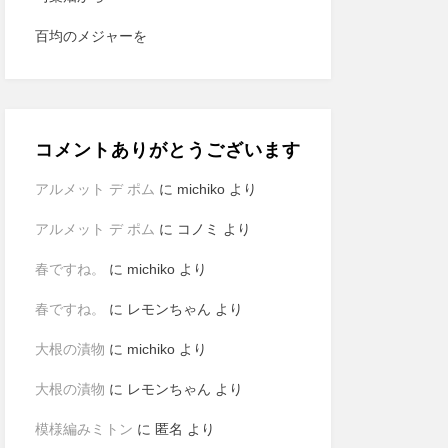
百均のメジャーを
コメントありがとうございます
アルメット デ ポム
に
michiko
より
アルメット デ ポム
に
コノミ
より
春ですね。
に
michiko
より
春ですね。
に
レモンちゃん
より
大根の漬物
に
michiko
より
大根の漬物
に
レモンちゃん
より
模様編みミトン
に
匿名
より