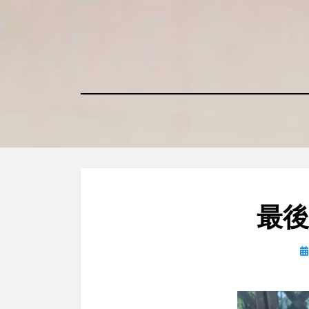
コ
ン
テ
ン
ツ
へ
移
動
す
る
最後
日