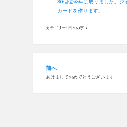
80個位今年は成りました。ジ
カードを作ります。
カテゴリー:
日々の事
前へ
投
あけましておめでとうございます
稿
ナ
ビ
ゲ
ー