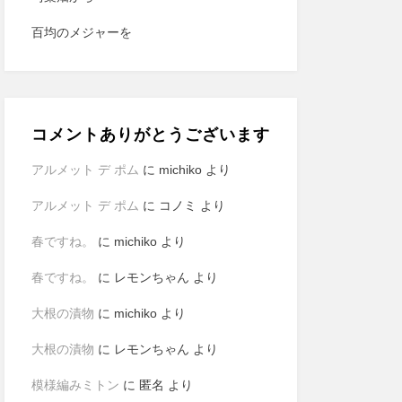
百均のメジャーを
コメントありがとうございます
アルメット デ ポム
に
michiko
より
アルメット デ ポム
に
コノミ
より
春ですね。
に
michiko
より
春ですね。
に
レモンちゃん
より
大根の漬物
に
michiko
より
大根の漬物
に
レモンちゃん
より
模様編みミトン
に
匿名
より