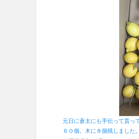
元日に蒼太にも手伝って貰っ
６０個。木に８個残しました。