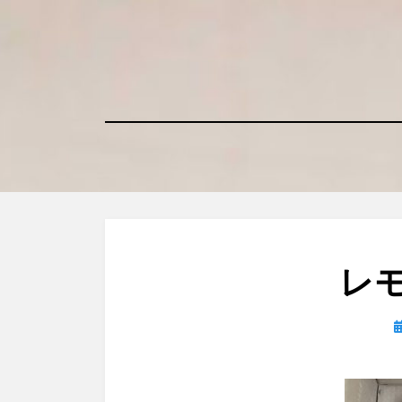
コ
ン
テ
ン
ツ
へ
移
動
す
る
レ
日