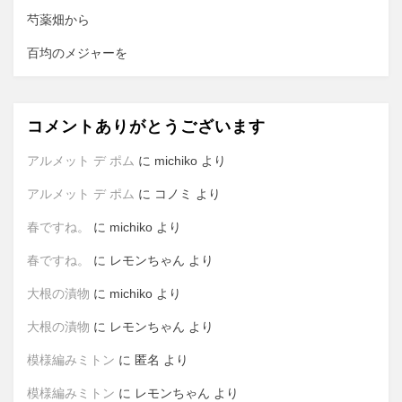
芍薬畑から
百均のメジャーを
コメントありがとうございます
アルメット デ ポム
に
michiko
より
アルメット デ ポム
に
コノミ
より
春ですね。
に
michiko
より
春ですね。
に
レモンちゃん
より
大根の漬物
に
michiko
より
大根の漬物
に
レモンちゃん
より
模様編みミトン
に
匿名
より
模様編みミトン
に
レモンちゃん
より