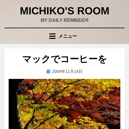
コ
MICHIKO'S ROOM
ン
テ
MY DAILY REMINDER
ン
ツ
メニュー
へ
移
動
マックでコーヒーを
す
る
投
投稿者
2009年11月14日
wad
稿
日: