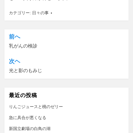
カテゴリー:
日々の事
前へ
投
乳がんの検診
稿
ナ
次ヘ
ビ
光と影のもみじ
ゲ
ー
最近の投稿
シ
ョ
りんごジュースと桃のゼリー
ン
急に具合が悪くなる
新国立劇場の白鳥の湖