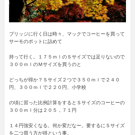
ブリッジに行く日は時々、マックでコーヒーを買って
サーモのポットに詰めて
持って行く。１７５ｍｌのＳサイズでは足りないので
３００ｍｌのＭサイズを買うのと
どっちが得か？Ｓサイズ２つで３５０ｍｌで２４０
円、３００ｍｌで２２０円、小学校
の頃に習った比例計算をするとＳサイズのコーヒーの
３００ｍｌ分は２０５，７１円
１４円強安くなる。何か変だなー。要するにＳサイズ
を二つ買う方が得という事。