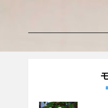
コ
ン
テ
ン
ツ
へ
移
動
す
る
日