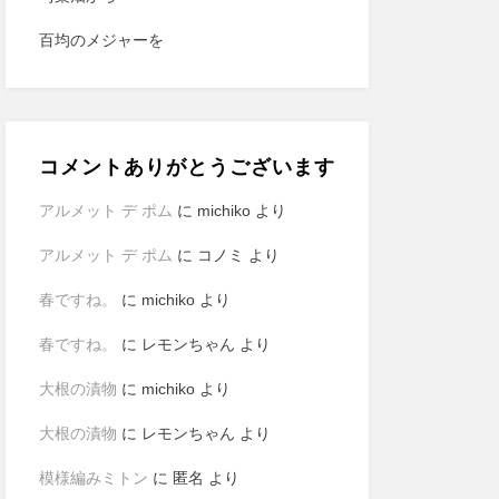
百均のメジャーを
コメントありがとうございます
アルメット デ ポム
に
michiko
より
アルメット デ ポム
に
コノミ
より
春ですね。
に
michiko
より
春ですね。
に
レモンちゃん
より
大根の漬物
に
michiko
より
大根の漬物
に
レモンちゃん
より
模様編みミトン
に
匿名
より