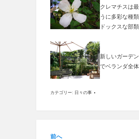
クレマチスは最
うに多彩な種類
ドックスな部類
新しいガーデン
でベランダ全体
カテゴリー:
日々の事
前へ
投