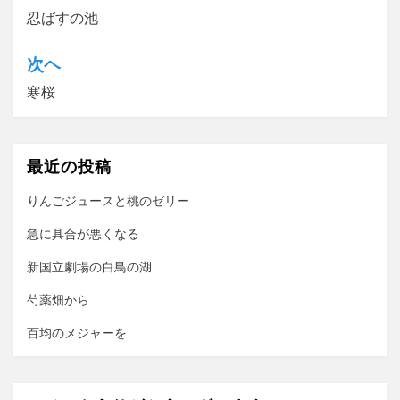
忍ばすの池
稿
ナ
次ヘ
ビ
寒桜
ゲ
ー
最近の投稿
シ
ョ
りんごジュースと桃のゼリー
ン
急に具合が悪くなる
新国立劇場の白鳥の湖
芍薬畑から
百均のメジャーを