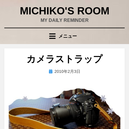
コ
MICHIKO'S ROOM
ン
テ
MY DAILY REMINDER
ン
ツ
メニュー
へ
移
動
カメラストラップ
す
る
投
投稿者
2010年2月3日
wad
稿
日: