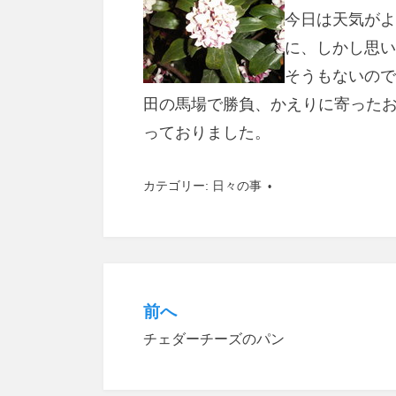
今日は天気がよ
に、しかし思い
そうもないので
田の馬場で勝負、かえりに寄った
っておりました。
カテゴリー:
日々の事
前へ
投
チェダーチーズのパン
稿
ナ