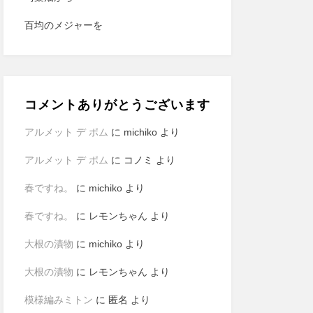
百均のメジャーを
コメントありがとうございます
アルメット デ ポム
に
michiko
より
アルメット デ ポム
に
コノミ
より
春ですね。
に
michiko
より
春ですね。
に
レモンちゃん
より
大根の漬物
に
michiko
より
大根の漬物
に
レモンちゃん
より
模様編みミトン
に
匿名
より