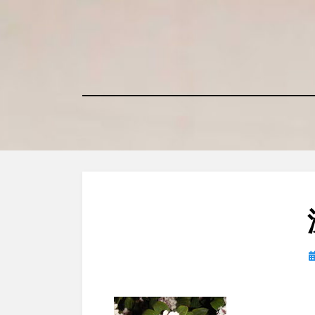
コ
ン
テ
ン
ツ
へ
移
動
す
る
日