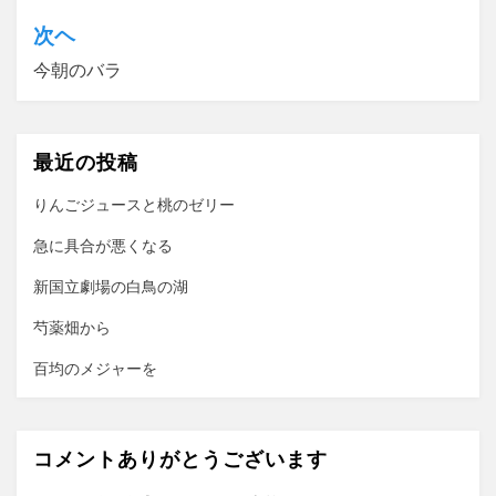
ナ
次ヘ
ビ
今朝のバラ
ゲ
ー
最近の投稿
シ
ョ
りんごジュースと桃のゼリー
ン
急に具合が悪くなる
新国立劇場の白鳥の湖
芍薬畑から
百均のメジャーを
コメントありがとうございます