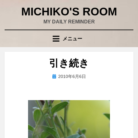
コ
MICHIKO'S ROOM
ン
テ
MY DAILY REMINDER
ン
ツ
メニュー
へ
移
動
引き続き
す
る
投
投稿者
2010年6月6日
wad
稿
日: