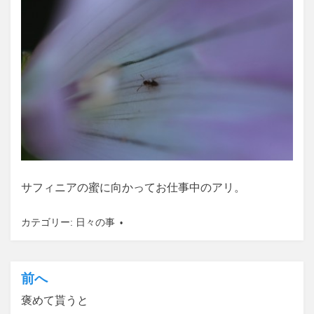
サフィニアの蜜に向かってお仕事中のアリ。
カテゴリー:
日々の事
前へ
投
褒めて貰うと
稿