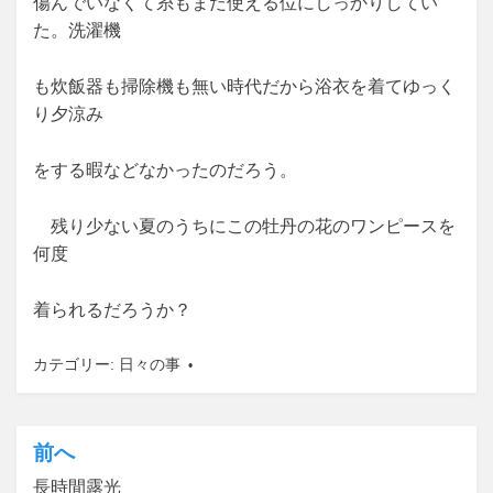
傷んでいなくて糸もまだ使える位にしっかりしてい
た。洗濯機
も炊飯器も掃除機も無い時代だから浴衣を着てゆっく
り夕涼み
をする暇などなかったのだろう。
残り少ない夏のうちにこの牡丹の花のワンピースを
何度
着られるだろうか？
カテゴリー:
日々の事
前へ
投
長時間露光