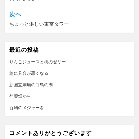
稿
ナ
次ヘ
ビ
ちょっと淋しい東京タワー
ゲ
ー
最近の投稿
シ
ョ
りんごジュースと桃のゼリー
ン
急に具合が悪くなる
新国立劇場の白鳥の湖
芍薬畑から
百均のメジャーを
コメントありがとうございます