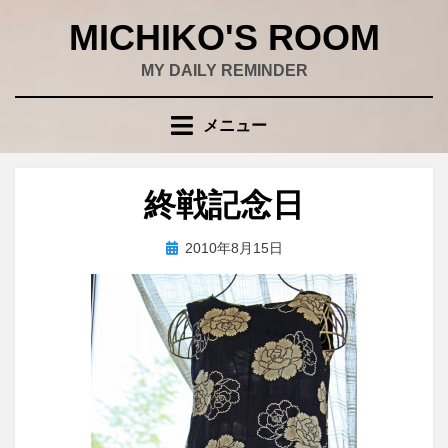
コ
MICHIKO'S ROOM
ン
テ
MY DAILY REMINDER
ン
ツ
メニュー
へ
移
動
終戦記念日
す
る
投
投稿者
2010年8月15日
wad
稿
日: