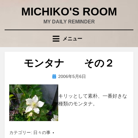
コ
MICHIKO'S ROOM
ン
テ
MY DAILY REMINDER
ン
ツ
メニュー
へ
移
動
モンタナ その２
す
る
投
投稿者
2006年5月6日
wad
稿
日:
キリッとして素朴、一番好きな
種類のモンタナ。
カテゴリー:
日々の事