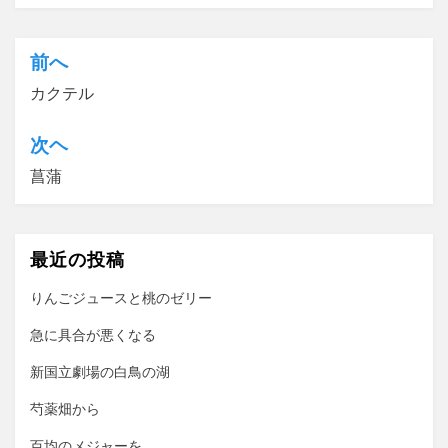
前へ
投
カクテル
稿
ナ
次ヘ
ビ
菖蒲
ゲ
ー
最近の投稿
シ
ョ
りんごジュースと桃のゼリー
ン
急に具合が悪くなる
新国立劇場の白鳥の湖
芍薬畑から
百均のメジャーを