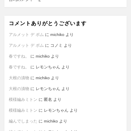
コメントありがとうございます
アルメット デ ポム
に
michiko
より
アルメット デ ポム
に
コノミ
より
春ですね。
に
michiko
より
春ですね。
に
レモンちゃん
より
大根の漬物
に
michiko
より
大根の漬物
に
レモンちゃん
より
模様編みミトン
に
匿名
より
模様編みミトン
に
レモンちゃん
より
編んでしまった
に
michiko
より