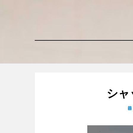
コ
ン
テ
ン
ツ
へ
移
動
す
る
シャ
投
稿
日