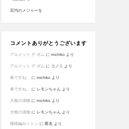
百均のメジャーを
コメントありがとうございます
アルメット デ ポム
に
michiko
より
アルメット デ ポム
に
コノミ
より
春ですね。
に
michiko
より
春ですね。
に
レモンちゃん
より
大根の漬物
に
michiko
より
大根の漬物
に
レモンちゃん
より
模様編みミトン
に
匿名
より