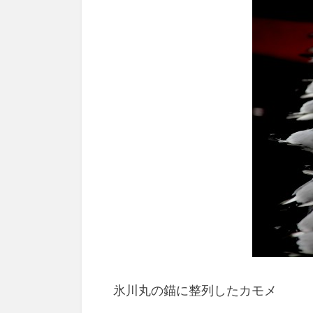
氷川丸の錨に整列したカモメ