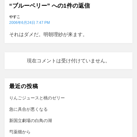
“ブルーベリー” への1件の返信
シ
ョ
やすこ
2006年6月24日 7:47 PM
ン
それはダメだ。明朝理紗が来ます。
現在コメントは受け付けていません。
最近の投稿
りんごジュースと桃のゼリー
急に具合が悪くなる
新国立劇場の白鳥の湖
芍薬畑から