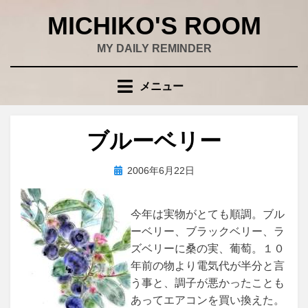
コ
MICHIKO'S ROOM
ン
テ
MY DAILY REMINDER
ン
ツ
メニュー
へ
移
動
ブルーベリー
す
る
投
投稿者
2006年6月22日
wad
稿
日:
今年は実物がとても順調。ブル
ーベリー、ブラックベリー、ラ
ズベリーに桑の実、葡萄。１０
年前の物より電気代が半分と言
う事と、調子が悪かったことも
あってエアコンを買い換えた。