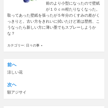
前のより小型になったので壁紙
が１０ｃｍ程たりなくなった。
取ってあった壁紙を張ったが５年分のくすみの差がく
っきりと。古い方をきれいに拭いたけど差は歴然、こ
うなったら新しい方に薄い墨でもスプレーしようか
な？
カテゴリー:
日々の事
前へ
投
涼しい花
稿
ナ
次ヘ
ビ
額アジサイ
ゲ
ー