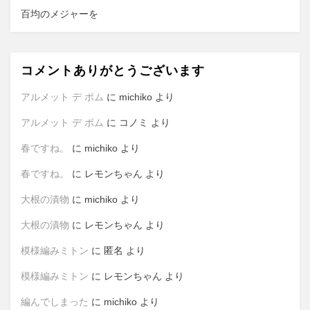
百均のメジャーを
コメントありがとうございます
アルメット デ ポム
に
michiko
より
アルメット デ ポム
に
コノミ
より
春ですね。
に
michiko
より
春ですね。
に
レモンちゃん
より
大根の漬物
に
michiko
より
大根の漬物
に
レモンちゃん
より
模様編みミトン
に
匿名
より
模様編みミトン
に
レモンちゃん
より
編んでしまった
に
michiko
より