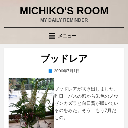
コ
MICHIKO'S ROOM
ン
テ
MY DAILY REMINDER
ン
ツ
メニュー
へ
移
動
ブッドレア
す
る
投
投稿者
2006年7月1日
wad
稿
日:
ブッドレアが咲き出しました。
昨日 バスの窓から朱色のノウ
ゼンカズラと向日葵が咲いてい
るのをみた。そう もう7月だ
もの。