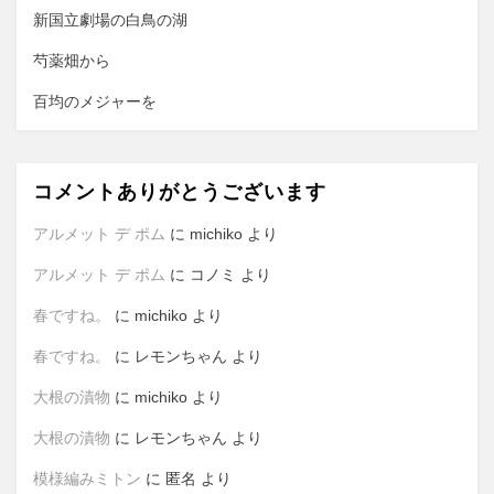
新国立劇場の白鳥の湖
芍薬畑から
百均のメジャーを
コメントありがとうございます
アルメット デ ポム
に
michiko
より
アルメット デ ポム
に
コノミ
より
春ですね。
に
michiko
より
春ですね。
に
レモンちゃん
より
大根の漬物
に
michiko
より
大根の漬物
に
レモンちゃん
より
模様編みミトン
に
匿名
より