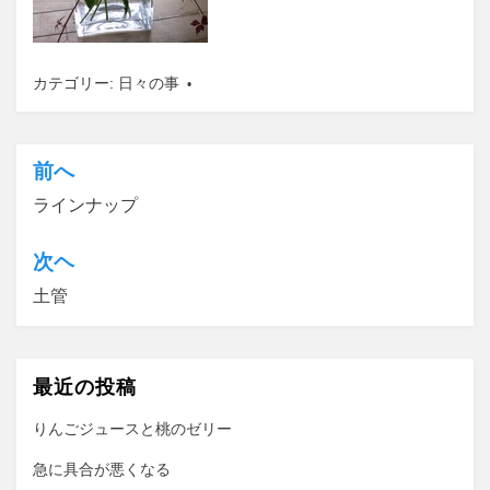
カテゴリー:
日々の事
前へ
投
ラインナップ
稿
ナ
次ヘ
ビ
土管
ゲ
ー
最近の投稿
シ
ョ
りんごジュースと桃のゼリー
ン
急に具合が悪くなる