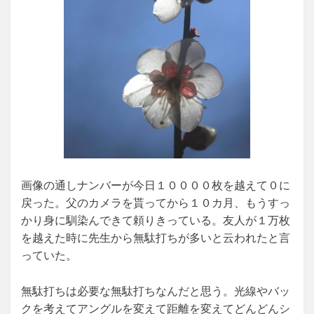
画像の通しナンバーが今日１００００枚を越えて０に
戻った。父のカメラを貰ってから１０カ月、もうすっ
かり身に馴染んできて頼りきっている。友人が１万枚
を越えた時に先生から無駄打ちが多いと云われたと言
っていた。
無駄打ちは必要な無駄打ちなんだと思う。光線やバッ
クを考えてアングルを変えて距離を変えてどんどんシ