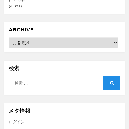
(4,381)
ARCHIVE
Archive
検索
検
索:
検
索
メタ情報
ログイン