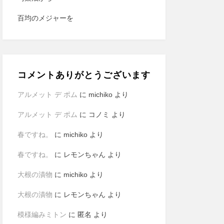
百均のメジャーを
コメントありがとうございます
アルメット デ ポム
に
michiko
より
アルメット デ ポム
に
コノミ
より
春ですね。
に
michiko
より
春ですね。
に
レモンちゃん
より
大根の漬物
に
michiko
より
大根の漬物
に
レモンちゃん
より
模様編みミトン
に
匿名
より