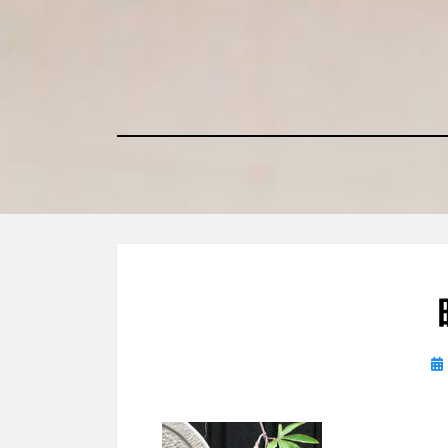
コ
ン
テ
ン
ツ
へ
移
動
す
る
投
稿
日