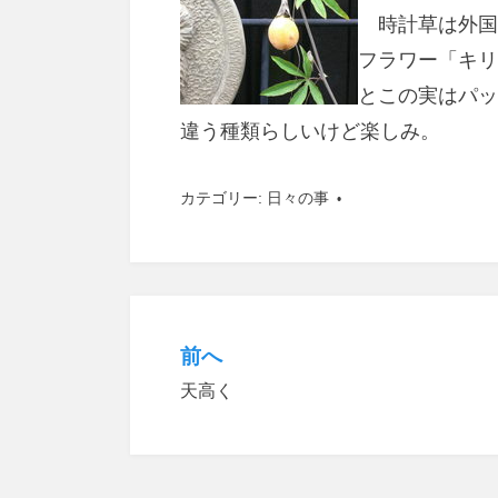
時計草は外国
フラワー「キリ
とこの実はパッ
違う種類らしいけど楽しみ。
カテゴリー:
日々の事
前へ
投
天高く
稿
ナ
ビ