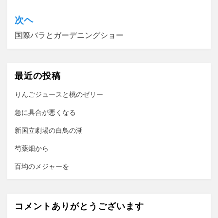
ナ
次ヘ
ビ
国際バラとガーデニングショー
ゲ
ー
最近の投稿
シ
ョ
りんごジュースと桃のゼリー
ン
急に具合が悪くなる
新国立劇場の白鳥の湖
芍薬畑から
百均のメジャーを
コメントありがとうございます