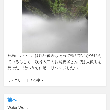
福島に近いここは風評被害もあって殆ど客足が途絶え
ているらしく、渓谷入口のお蕎麦屋さんでは大歓迎を
受けた。近いうちに是非リベンジしたい。
カテゴリー:
日々の事
前へ
投
Water World
稿