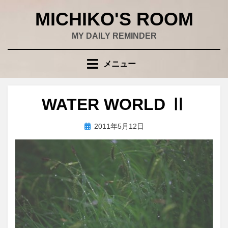
コ
MICHIKO'S ROOM
ン
テ
MY DAILY REMINDER
ン
ツ
メニュー
へ
移
動
WATER WORLD Ⅱ
す
る
投
投稿者
2011年5月12日
wad
稿
日: