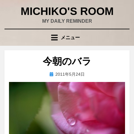
コ
MICHIKO'S ROOM
ン
テ
MY DAILY REMINDER
ン
ツ
メニュー
へ
移
動
今朝のバラ
す
る
投
投稿者
2011年5月24日
wad
稿
日: