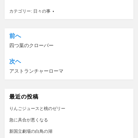
カテゴリー:
日々の事
前へ
投
四つ葉のクローバー
稿
ナ
次ヘ
ビ
アストランチャーローマ
ゲ
ー
最近の投稿
シ
ョ
りんごジュースと桃のゼリー
ン
急に具合が悪くなる
新国立劇場の白鳥の湖