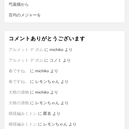
芍薬畑から
百均のメジャーを
コメントありがとうございます
アルメット デ ポム
に
michiko
より
アルメット デ ポム
に
コノミ
より
春ですね。
に
michiko
より
春ですね。
に
レモンちゃん
より
大根の漬物
に
michiko
より
大根の漬物
に
レモンちゃん
より
模様編みミトン
に
匿名
より
模様編みミトン
に
レモンちゃん
より