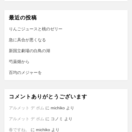
ゲ
ー
最近の投稿
シ
ョ
りんごジュースと桃のゼリー
ン
急に具合が悪くなる
新国立劇場の白鳥の湖
芍薬畑から
百均のメジャーを
コメントありがとうございます
アルメット デ ポム
に
michiko
より
アルメット デ ポム
に
コノミ
より
春ですね。
に
michiko
より