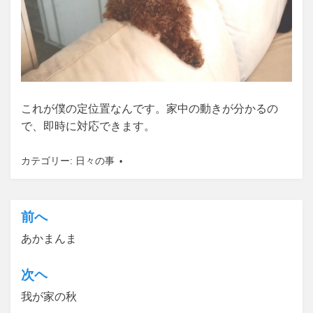
これが僕の定位置なんです。家中の動きが分かるの
で、即時に対応できます。
カテゴリー:
日々の事
前へ
投
あかまんま
稿
ナ
次ヘ
ビ
我が家の秋