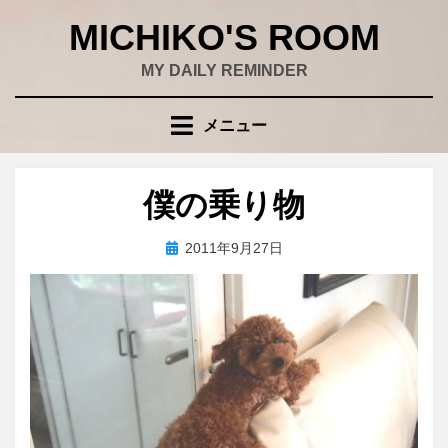
コ
MICHIKO'S ROOM
ン
テ
MY DAILY REMINDER
ン
ツ
メニュー
へ
移
動
僕の乗り物
す
る
投
投稿者
2011年9月27日
wad
稿
日: