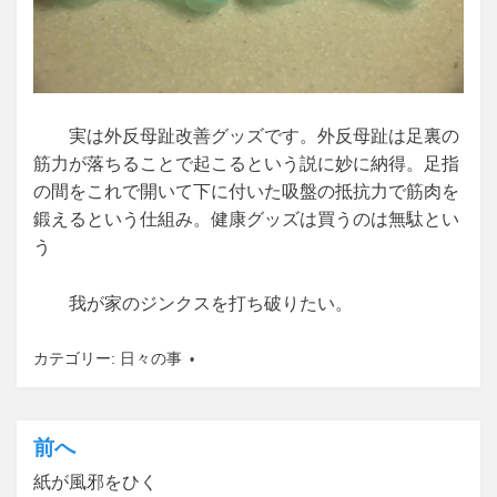
実は外反母趾改善グッズです。外反母趾は足裏の
筋力が落ちることで起こるという説に妙に納得。足指
の間をこれで開いて下に付いた吸盤の抵抗力で筋肉を
鍛えるという仕組み。健康グッズは買うのは無駄とい
う
我が家のジンクスを打ち破りたい。
カテゴリー:
日々の事
前へ
投
紙が風邪をひく
稿