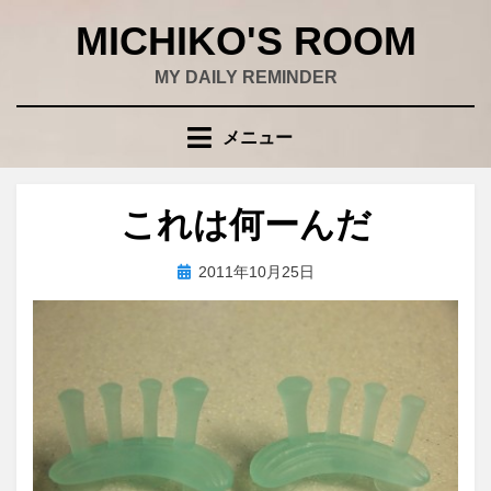
コ
MICHIKO'S ROOM
ン
テ
MY DAILY REMINDER
ン
ツ
メニュー
へ
移
動
これは何ーんだ
す
る
投
投稿者
2011年10月25日
wad
稿
日: