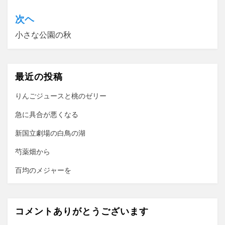
ナ
次ヘ
ビ
小さな公園の秋
ゲ
ー
最近の投稿
シ
ョ
りんごジュースと桃のゼリー
ン
急に具合が悪くなる
新国立劇場の白鳥の湖
芍薬畑から
百均のメジャーを
コメントありがとうございます