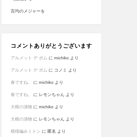
百均のメジャーを
コメントありがとうございます
アルメット デ ポム
に
michiko
より
アルメット デ ポム
に
コノミ
より
春ですね。
に
michiko
より
春ですね。
に
レモンちゃん
より
大根の漬物
に
michiko
より
大根の漬物
に
レモンちゃん
より
模様編みミトン
に
匿名
より