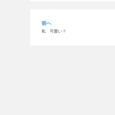
前へ
投
私 可愛い？
稿
ナ
ビ
ゲ
ー
シ
ョ
ン