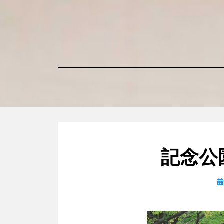
コ
ン
テ
ン
ツ
へ
移
動
す
る
記念公
日