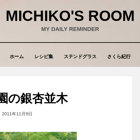
MICHIKO'S ROOM
MY DAILY REMINDER
ホーム
レシピ集
ステンドグラス
さくら紀行
園の銀杏並木
投
投稿者
2011年11月9日
wad
稿
: