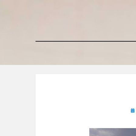
コ
ン
テ
ン
ツ
へ
移
動
す
る
投
稿
日