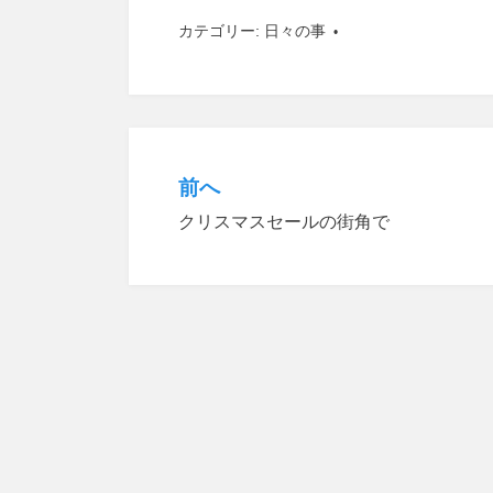
カテゴリー:
日々の事
前へ
投
クリスマスセールの街角で
稿
ナ
ビ
ゲ
ー
シ
ョ