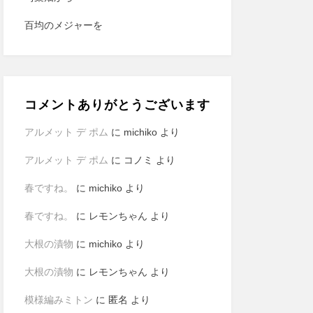
百均のメジャーを
コメントありがとうございます
アルメット デ ポム
に
michiko
より
アルメット デ ポム
に
コノミ
より
春ですね。
に
michiko
より
春ですね。
に
レモンちゃん
より
大根の漬物
に
michiko
より
大根の漬物
に
レモンちゃん
より
模様編みミトン
に
匿名
より