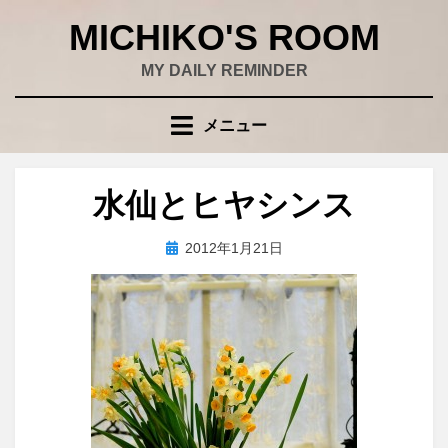
コ
MICHIKO'S ROOM
ン
テ
MY DAILY REMINDER
ン
ツ
メニュー
へ
移
動
水仙とヒヤシンス
す
る
投
投稿者
2012年1月21日
wad
稿
日: