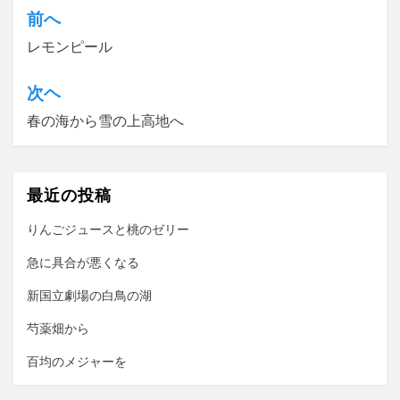
前へ
投
レモンピール
稿
ナ
次ヘ
ビ
春の海から雪の上高地へ
ゲ
ー
最近の投稿
シ
ョ
りんごジュースと桃のゼリー
ン
急に具合が悪くなる
新国立劇場の白鳥の湖
芍薬畑から
百均のメジャーを