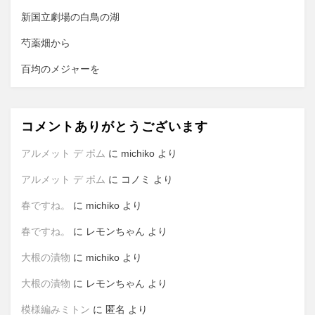
新国立劇場の白鳥の湖
芍薬畑から
百均のメジャーを
コメントありがとうございます
アルメット デ ポム
に
michiko
より
アルメット デ ポム
に
コノミ
より
春ですね。
に
michiko
より
春ですね。
に
レモンちゃん
より
大根の漬物
に
michiko
より
大根の漬物
に
レモンちゃん
より
模様編みミトン
に
匿名
より