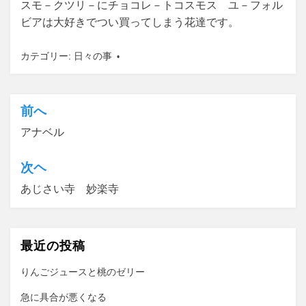
スモ－クツリ－にチョコレ－トコスモス ユ－フォル
ビアは大好きでつい買ってしまう花達です。
カテゴリー:
日々の事
前へ
投
アナベル
稿
ナ
次ヘ
ビ
あじさい寺 妙楽寺
ゲ
ー
最近の投稿
シ
ョ
りんごジュースと桃のゼリー
ン
急に具合が悪くなる