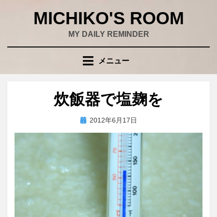
コ
MICHIKO'S ROOM
ン
テ
MY DAILY REMINDER
ン
ツ
メニュー
へ
移
動
炊飯器で塩麹を
す
る
投
投稿者
2012年6月17日
wad
稿
日: