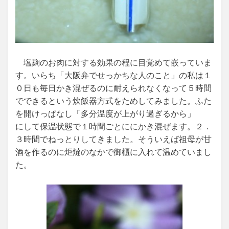
塩麹のお肉に対する効果の程に目覚めて嵌っていま
す。いらち「大阪弁でせっかちな人のこと」の私は１
０日も毎日かき混ぜるのに耐えられなくなって５時間
でできるという炊飯器方式をためしてみました。ふた
を開けっぱなし「多分温度が上がり過ぎるから」
にして保温状態で１時間ごとににかき混ぜます。２．
３時間でねっとりしてきました。そういえば祖母が甘
酒を作るのに炬燵のなかで御櫃に入れて温めていまし
た。