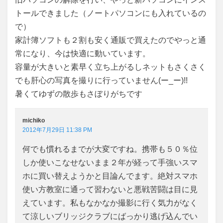
トールできました（ノートパソコンにも入れているの
で）
家計簿ソフトも２割も安く通販で買えたのでやっと通
常になり、今は快適に動いています。
容量が大きいと素早く立ち上がるしネットもさくさく
でも肝心の写真を撮りに行っていません(ー_ー)!!
暑くてゆずの散歩もさぼりがちです
michiko
2012年7月29日 11:38 PM
何でも慣れるまでが大変ですね。携帯も５０％位
しか使いこなせないまま２年が経って手強いスマ
ホに買い替えようかと目論んでます。絶対スマホ
使い方教室に通って習わないと悪戦苦闘は目に見
えています。私もなかなか撮影に行く気力がなく
て涼しいブリッジクラブにばっかり逃げ込んでい