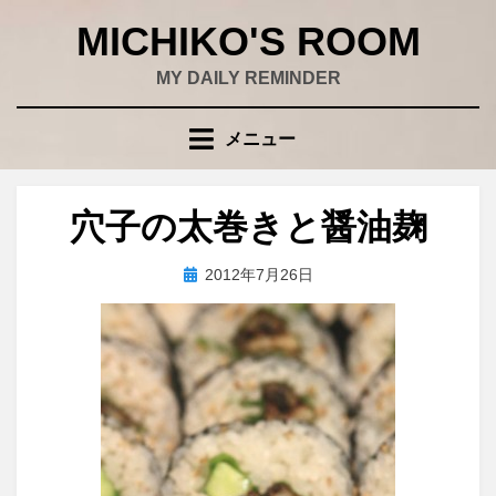
コ
MICHIKO'S ROOM
ン
テ
MY DAILY REMINDER
ン
ツ
メニュー
へ
移
動
穴子の太巻きと醤油麹
す
る
投
投稿者
2012年7月26日
wad
稿
日: