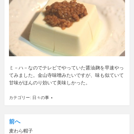
ミ－ハ－なのでテレビでやっていた醤油麹を早速やっ
てみました。金山寺味噌みたいですが、味も似ていて
甘味がほんのり効いて美味しかった。
カテゴリー:
日々の事
前へ
投
麦わら帽子
稿