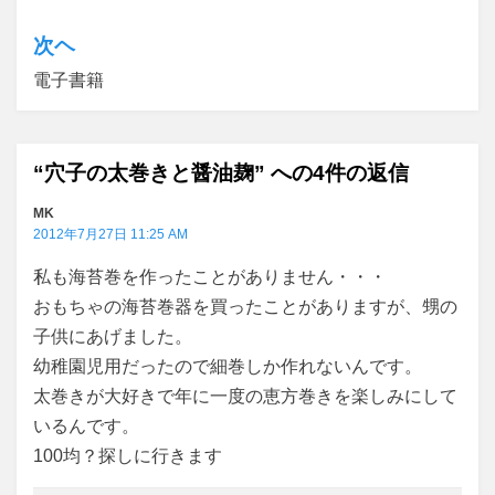
ナ
次ヘ
ビ
電子書籍
ゲ
ー
“穴子の太巻きと醤油麹” への4件の返信
シ
ョ
MK
2012年7月27日 11:25 AM
ン
私も海苔巻を作ったことがありません・・・
おもちゃの海苔巻器を買ったことがありますが、甥の
子供にあげました。
幼稚園児用だったので細巻しか作れないんです。
太巻きが大好きで年に一度の恵方巻きを楽しみにして
いるんです。
100均？探しに行きます