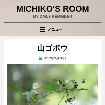
コ
MICHIKO'S ROOM
ン
テ
MY DAILY REMINDER
ン
ツ
メニュー
へ
移
動
山ゴボウ
す
る
投
投稿者
2012年9月16日
wad
稿
日: