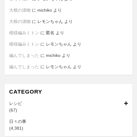
大根の漬物
に
michiko
より
大根の漬物
に
レモンちゃん
より
模様編みミトン
に
匿名
より
模様編みミトン
に
レモンちゃん
より
編んでしまった
に
michiko
より
編んでしまった
に
レモンちゃん
より
CATEGORY
レシピ
(67)
日々の事
(4,381)