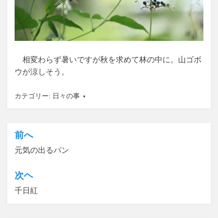
相変わらず暑いですが秋を求めて林の中に。山ゴボ
ウが涼しそう。
カテゴリー:
日々の事
前へ
投
元気の出るパン
稿
ナ
次ヘ
ビ
千日紅
ゲ