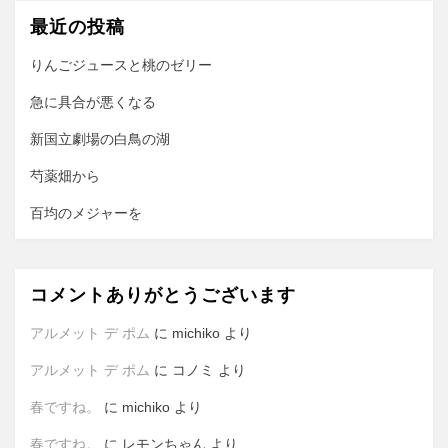
ー
最近の投稿
シ
ョ
りんごジュースと桃のゼリー
ン
急に具合が悪くなる
新国立劇場の白鳥の湖
芍薬畑から
百均のメジャーを
コメントありがとうございます
アルメット デ ポム
に
michiko
より
アルメット デ ポム
に
コノミ
より
春ですね。
に
michiko
より
春ですね。
に
レモンちゃん
より