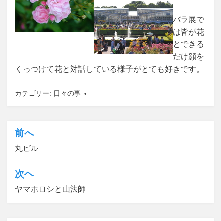
バラ展で
は皆が花
とできる
だけ顔を
くっつけて花と対話している様子がとても好きです。
カテゴリー:
日々の事
前へ
投
丸ビル
稿
ナ
次ヘ
ビ
ヤマホロシと山法師
ゲ
ー