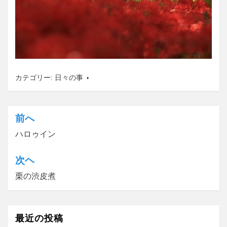
カテゴリー:
日々の事
前へ
投
ハロゥイン
稿
ナ
次ヘ
ビ
栗の渋皮煮
ゲ
ー
最近の投稿
シ