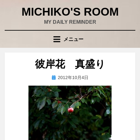
コ
MICHIKO'S ROOM
ン
テ
MY DAILY REMINDER
ン
ツ
メニュー
へ
移
動
彼岸花 真盛り
す
る
投
投稿者
2012年10月4日
wad
稿
日: