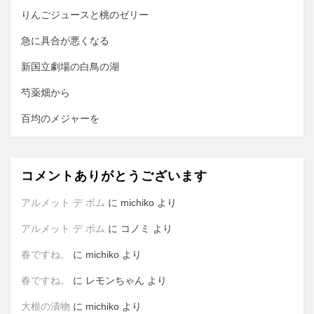
ョ
りんごジュースと桃のゼリー
ン
急に具合が悪くなる
新国立劇場の白鳥の湖
芍薬畑から
百均のメジャーを
コメントありがとうございます
アルメット デ ポム
に
michiko
より
アルメット デ ポム
に
コノミ
より
春ですね。
に
michiko
より
春ですね。
に
レモンちゃん
より
大根の漬物
に
michiko
より