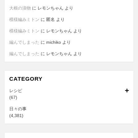
大根の漬物
に
レモンちゃん
より
模様編みミトン
に
匿名
より
模様編みミトン
に
レモンちゃん
より
編んでしまった
に
michiko
より
編んでしまった
に
レモンちゃん
より
CATEGORY
レシピ
(67)
日々の事
(4,381)