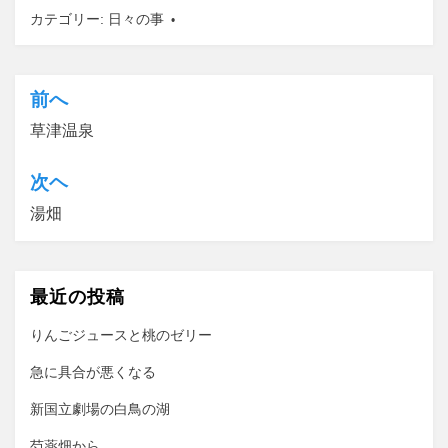
カテゴリー:
日々の事
前へ
投
草津温泉
稿
ナ
次ヘ
ビ
湯畑
ゲ
ー
最近の投稿
シ
ョ
りんごジュースと桃のゼリー
ン
急に具合が悪くなる
新国立劇場の白鳥の湖
芍薬畑から