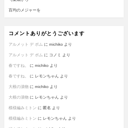
百均のメジャーを
コメントありがとうございます
アルメット デ ポム
に
michiko
より
アルメット デ ポム
に
コノミ
より
春ですね。
に
michiko
より
春ですね。
に
レモンちゃん
より
大根の漬物
に
michiko
より
大根の漬物
に
レモンちゃん
より
模様編みミトン
に
匿名
より
模様編みミトン
に
レモンちゃん
より