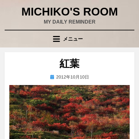
コ
MICHIKO'S ROOM
ン
テ
MY DAILY REMINDER
ン
ツ
メニュー
へ
移
動
紅葉
す
る
投
投稿者
2012年10月10日
wad
稿
日: