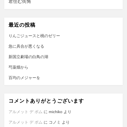
君住む街角
ゲ
ー
最近の投稿
シ
ョ
りんごジュースと桃のゼリー
ン
急に具合が悪くなる
新国立劇場の白鳥の湖
芍薬畑から
百均のメジャーを
コメントありがとうございます
アルメット デ ポム
に
michiko
より
アルメット デ ポム
に
コノミ
より