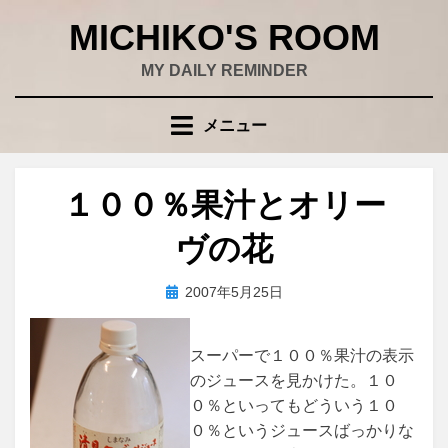
コ
MICHIKO'S ROOM
ン
テ
MY DAILY REMINDER
ン
ツ
メニュー
へ
移
動
１００％果汁とオリー
す
る
ヴの花
投
投稿者
2007年5月25日
wad
稿
日:
スーパーで１００％果汁の表示
のジュースを見かけた。１０
０％といってもどういう１０
０％というジュースばっかりな