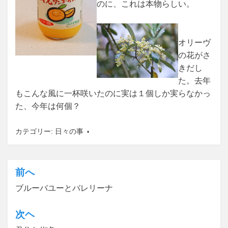
のに、これは本物らしい。
オリーヴ
の花がさ
きだし
た。去年
もこんな風に一杯咲いたのに実は１個しか実らなかっ
た、今年は何個？
カテゴリー:
日々の事
前へ
投
ブルーバユーとバレリーナ
稿
ナ
次ヘ
ビ